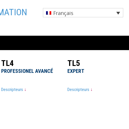
RMATION
Français
TL4
TL4
TL5
TL5
PROFESSIONEL AVANCÉ
PROFESSIONEL AVANCÉ
EXPERT
EXPERT
Descripteurs
Descripteurs
↓
↓
Descripteurs
Descripteurs
↓
↓