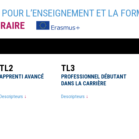
POUR L’ENSEIGNEMENT ET LA FO
RAIRE
E
TL2
TL2
TL3
TL3
APPRENTI AVANCÉ
APPRENTI AVANCÉ
PROFESSIONNEL DÉBUTANT
PROFESSIONNEL DÉBUTANT
DANS LA CARRIÈRE
DANS LA CARRIÈRE
Descripteurs
Descripteurs
↓
↓
Descripteurs
Descripteurs
↓
↓