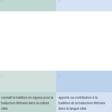
-
-
-
-
connaît la tradition en vigueur pour la
apporte sa contribution à la
traduction littéraire dans la culture
tradition de la traduction littéraire
cible
dans la langue cible