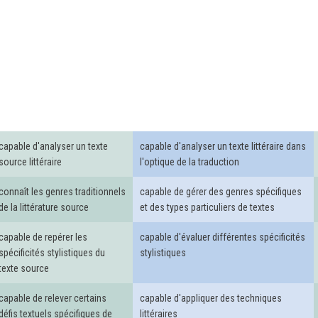
capable d'analyser un texte
capable d'analyser un texte littéraire dans
source littéraire
l'optique de la traduction
connaît les genres traditionnels
capable de gérer des genres spécifiques
de la littérature source
et des types particuliers de textes
capable de repérer les
capable d'évaluer différentes spécificités
spécificités stylistiques du
stylistiques
texte source
capable de relever certains
capable d'appliquer des techniques
défis textuels spécifiques de
littéraires