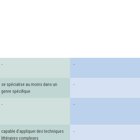
-
-
se spécialise au moins dans un
-
genre spécifique
-
-
capable d'appliquer des techniques
-
littéraires complexes