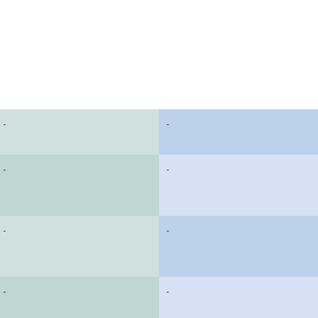
-
-
-
-
-
-
-
-