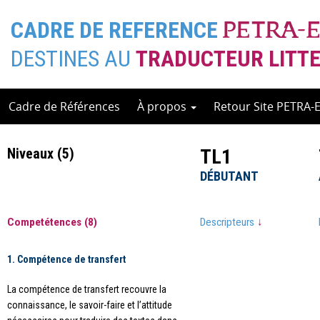
CADRE DE REFERENCE
DESTINES AU
TRADUCTEUR LITTE
Skip
Cadre de Références
À propos
Retour Site PETRA-
to
content
Niveaux (5)
Niveaux (5)
Niveaux (5)
TL1
TL1
DÉBUTANT
DÉBUTANT
Competétences (8)
Competétences (8)
Descripteurs
Descripteurs
↓
↓
1. Compétence de transfert
La compétence de transfert recouvre la
connaissance, le savoir-faire et l’attitude