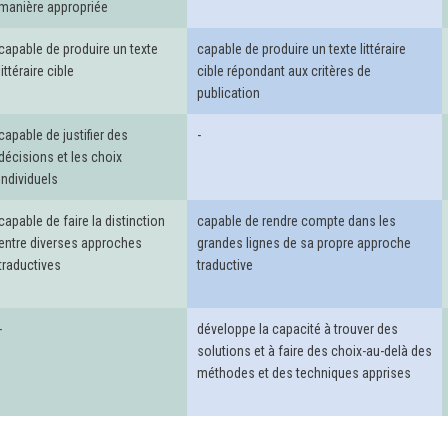
manière appropriée
capable de produire un texte
capable de produire un texte littéraire
littéraire cible
cible répondant aux critères de
publication
capable de justifier des
-
décisions et les choix
individuels
capable de faire la distinction
capable de rendre compte dans les
entre diverses approches
grandes lignes de sa propre approche
traductives
traductive
-
développe la capacité à trouver des
solutions et à faire des choix-au-delà des
méthodes et des techniques apprises