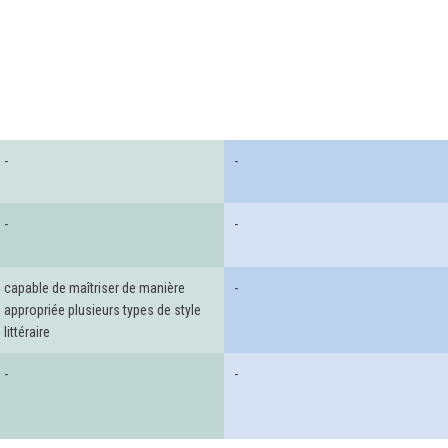
-
-
-
-
capable de maîtriser de manière
-
appropriée plusieurs types de style
littéraire
-
-