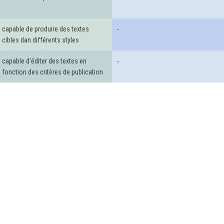
capable de produire des textes
-
cibles dan différents styles
capable d'éditer des textes en
-
fonction des critères de publication